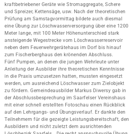
kraftbetriebener Geräte wie Stromaggregate, Schere
und Spreizer, Kettensäge, usw. Nach der theoretischen
Prüfung am Samstagvormittag bildete auch diesmal
eine Übung zur Löschwasserversorgung über eine 1200
Meter lange, mit 100 Meter Höhenunterschied stark
ansteigende Wegestrecke vom Löschwasserreservoir
neben dem Feuerwehrgerätehaus im Dorf bis hinauf
zum Fischerberghaus den krönenden Abschluss.
Fünf Pumpen, an denen die jungen Wehrleute unter
Anleitung der Ausbilder ihre theoretischen Kenntnisse
in die Praxis umzusetzen hatten, mussten eingesetzt
werden, um ausreichend Löschwasser zum Zielobjekt
zu fördern. Gemeindeausbilder Markus Diwersy gab in
der Abschlussbesprechung im Saarfelser Vereinshaus
mit einer schnell erstellten Fotoschau einen Rückblick
auf den Lehrgangs- und Übungsverlauf. Er dankte den
Teilnehmern für die gezeigte Leistungsbereitschaft, den
Ausbildern und nicht zuletzt dem ausrichtenden
Löschbezirk Saarfels. „Die recht anspruchsvolle Übung