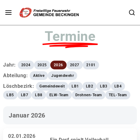
Termine
Jahr:
2024
2025
2026
2027
2101
Abteilung:
Aktive
Jugendwehr
Löschbezirk:
Gemeindeweit
LB1
LB2
LB3
LB4
LB5
LB7
LB8
ELW-Team
Drohnen-Team
TEL-Team
Januar 2026
02.01.2026
Ein Dorf spielt Volleyball