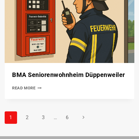
BMA Seniorenwohnheim Düppenweiler
READ MORE
1
2
3
…
6