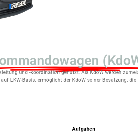
ommandowagen (Kdo
eitung und -koordination genutzt. Als KdoW werden zumeis
 auf LKW-Basis, ermöglicht der KdoW seiner Besatzung, die E
Aufgaben