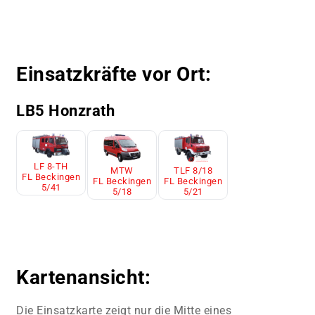
Einsatzkräfte vor Ort:
LB5 Honzrath
LF 8-TH
TLF 8/18
MTW
FL Beckingen
FL Beckingen
FL Beckingen
5/41
5/21
5/18
Kartenansicht:
Die Einsatzkarte zeigt nur die Mitte eines