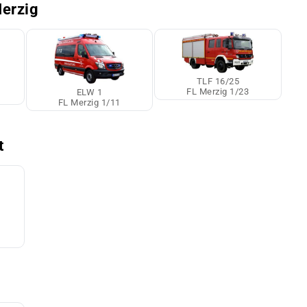
erzig
TLF 16/25
FL Merzig 1/23
ELW 1
FL Merzig 1/11
t