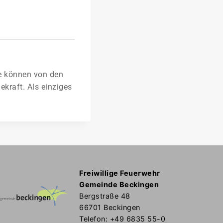
ie können von den
kraft. Als einziges
Freiwillige Feuerwehr
Gemeinde Beckingen
Bergstraße 48
66701 Beckingen
Telefon: +49 6835 55-0