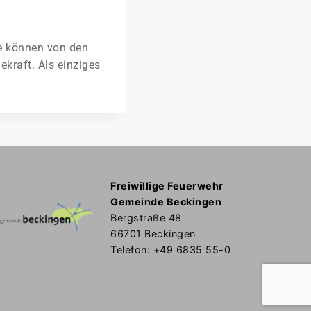
ie können von den
kraft. Als einziges
Freiwillige Feuerwehr
Gemeinde Beckingen
Bergstraße 48
66701 Beckingen
Telefon: +49 6835 55-0