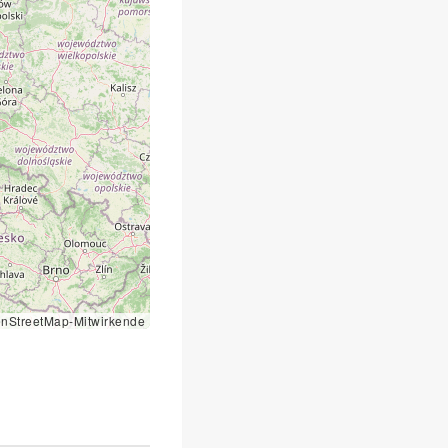
nStreetMap-Mitwirkende