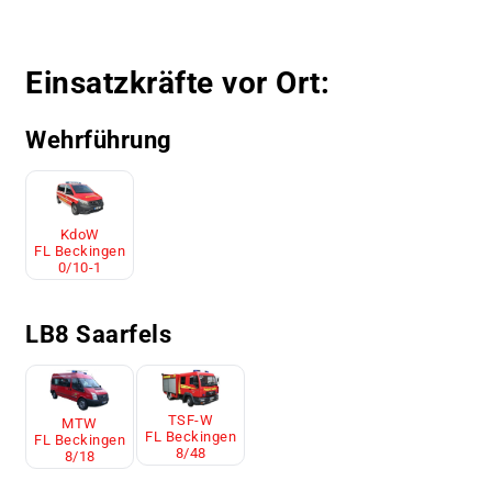
Einsatzkräfte vor Ort:
Wehrführung
KdoW
FL Beckingen
0/10-1
LB8 Saarfels
TSF-W
MTW
FL Beckingen
FL Beckingen
8/48
8/18