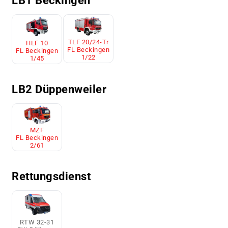
LB1 Beckingen
TLF 20/24-Tr
HLF 10
FL Beckingen
FL Beckingen
1/22
1/45
LB2 Düppenweiler
MZF
FL Beckingen
2/61
Rettungsdienst
RTW 32-31